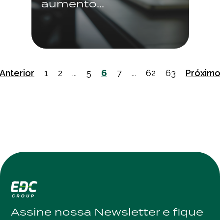
aumento...
Anterior
1
2
...
5
6
7
...
62
63
Próxim
Assine nossa Newsletter e fique