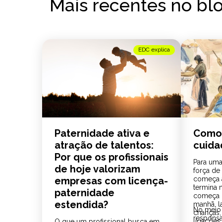
Mais recentes no bl
EDC explica
Paternidade ativa e
Como 
atração de talentos:
cuida
Por que os profissionais
Para uma
de hoje valorizam
força de 
empresas com licença-
começa a
termina 
paternidade
começa m
estendida?
manhã, l
No meio
crianças
responsab
ligações
O que um profissional busca em