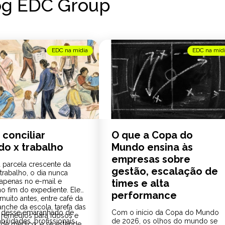
og EDC Group
EDC na mídia
EDC na míd
conciliar
O que a Copa do
do x trabalho
Mundo ensina às
empresas sobre
 parcela crescente da
gestão, escalação de
trabalho, o dia nunca
penas no e-mail e
times e alta
no fim do expediente. Ele
performance
uito antes, entre café da
anche da escola, tarefa das
 desse emaranhado de
Com o início da Copa do Mundo
, remédios para idosos e
ilidades, profissionais
de 2026, os olhos do mundo se
 de médico, e se estende