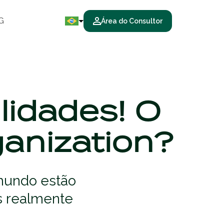
G
Área do Consultor
lidades! O
ganization?
 mundo estão
as realmente