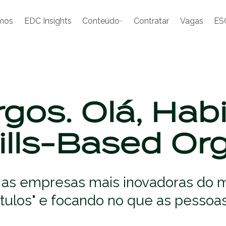
mos
EDC Insights
Conteúdo
Contratar
Vagas
ES
gos. Olá, Habi
ills-Based Or
e as empresas mais inovadoras do
títulos" e focando no que as pesso