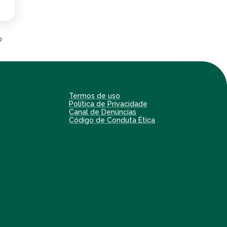
o
s
r
Termos de uso
Política de Privacidade
l
Canal de Denúncias
Código de Conduta Ética
e
,
e
e
a