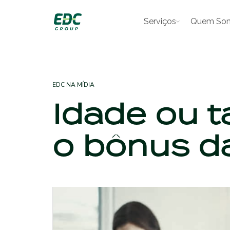
Serviços
Quem So
EDC NA MÍDIA
Idade ou t
o bônus da