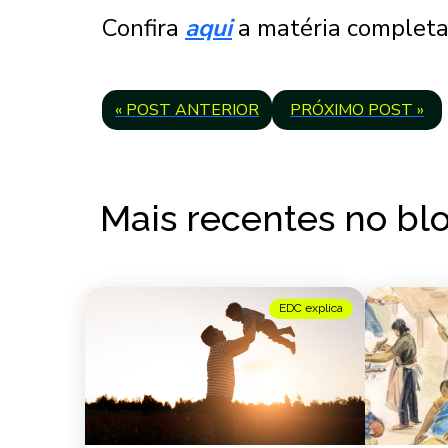
Confira
aqui
a matéria completa
« POST ANTERIOR
PRÓXIMO POST »
Mais recentes no bl
EDC explica