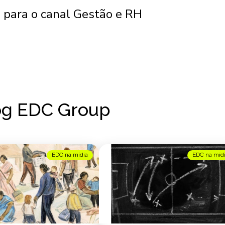
 para o canal Gestão e RH
og EDC Group
EDC na mídia
EDC na míd