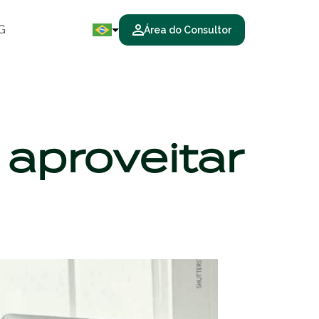
G
Área do Consultor
aproveitar