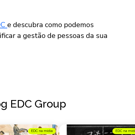
DC
e descubra como podemos
ificar a gestão de pessoas da sua
og EDC Group
EDC na mídia
EDC na míd