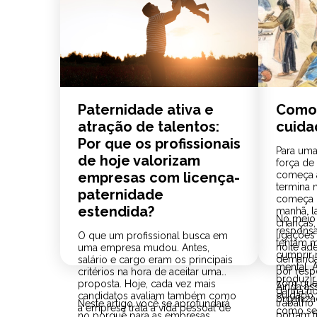
Paternidade ativa e
Como 
atração de talentos:
cuida
Por que os profissionais
Para uma
de hoje valorizam
força de 
empresas com licença-
começa a
termina 
paternidade
começa m
estendida?
manhã, l
No meio
crianças
responsab
ligações
O que um profissional busca em
tentam m
noite ad
uma empresa mudou. Antes,
cumprir 
demanda
salário e cargo eram os principais
mental. A
por res
critérios na hora de aceitar uma
produzir
com que
proposta. Hoje, cada vez mais
Ainda ass
ganha n
cuidado. 
candidatos avaliam também como
organiza
trabalho
Neste artigo você se aprofundará
a empresa trata a vida pessoal de
como se 
borram fr
no porquê para as empresas