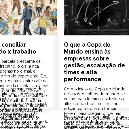
conciliar
O que a Copa do
do x trabalho
Mundo ensina às
empresas sobre
 parcela crescente da
gestão, escalação de
trabalho, o dia nunca
penas no e-mail e
times e alta
no fim do expediente. Ele
performance
uito antes, entre café da
anche da escola, tarefa das
 desse emaranhado de
Com o início da Copa do Mundo
, remédios para idosos e
ilidades, profissionais
de 2026, os olhos do mundo se
 de médico, e se estende
anter a performance,
voltam para técnicos, seleções e
entro, quando ainda há
metas e preservar a saúde
atletas que disputam a maior
s pendentes, mensagens
 tensão entre cuidar e
edição da história do torneio.
ponder e preocupações
 sempre existiu, mas
Porém, para chegar longe, não
m depende desse
im, muitas estruturas
No ambiente corporativo, a lógica
ovas camadas com o
basta ter bons jogadores. É precis
Conciliar
cionais seguem operando
é semelhante. Empresas que
 remoto e híbrido, que
saber convocar, escalar, treinar,
quem cuida de crianças
desejam crescer, executar projeto
onteiras entre casa e
ajustar rotas, respeitar regras e