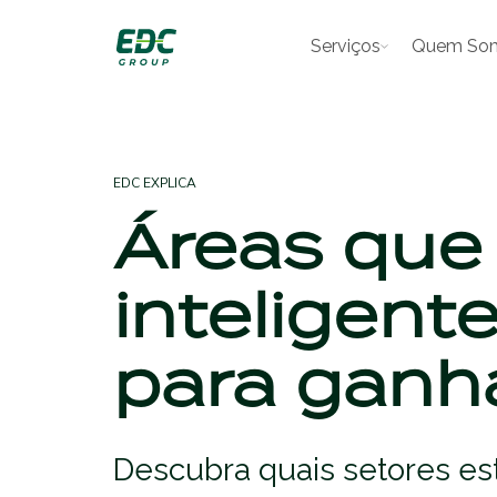
Serviços
Quem So
EDC EXPLICA
Áreas que
inteligent
para ganha
Descubra quais setores est