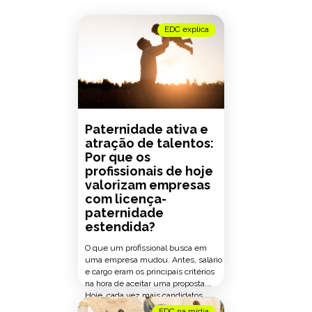
EDC explica
Paternidade ativa e
atração de talentos:
Por que os
profissionais de hoje
valorizam empresas
com licença-
paternidade
estendida?
O que um profissional busca em
uma empresa mudou. Antes, salário
e cargo eram os principais critérios
na hora de aceitar uma proposta.
Hoje, cada vez mais candidatos
avaliam também como a empresa
EDC na mídia
Neste artigo você se aprofundará no