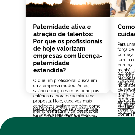
Paternidade ativa e
Como 
atração de talentos:
cuida
Por que os profissionais
Para uma
de hoje valorizam
força de 
empresas com licença-
começa a
termina 
paternidade
começa m
estendida?
manhã, l
No meio
crianças
responsab
ligações
O que um profissional busca em
tentam m
noite ad
uma empresa mudou. Antes,
cumprir 
demanda
salário e cargo eram os principais
mental. A
por res
critérios na hora de aceitar uma
produzir
com que
proposta. Hoje, cada vez mais
Ainda ass
ganha n
cuidado. 
candidatos avaliam também como
organiza
trabalho
Neste artigo você se aprofundará
a empresa trata a vida pessoal de
como se 
borram fr
no porquê para as empresas
seus colaboradores, e a licença-
ou idoso
escritório
políticas de apoio à família
paternidade estendida entrou
ao senta
deixaram de ser apenas um gesto
nessa conta. O que era visto como
de cuidado e se tornaram parte da
Isso lev
um benefício discreto passou a ser
própria marca empregadora.