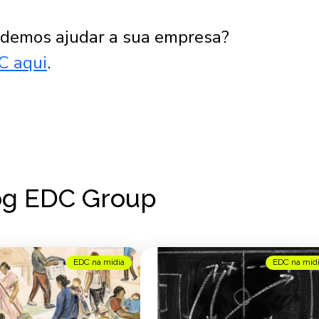
demos ajudar a sua empresa?
C aqui
.
og EDC Group
EDC na mídia
EDC na míd