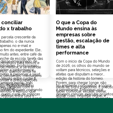
conciliar
O que a Copa do
do x trabalho
Mundo ensina às
empresas sobre
 parcela crescente da
gestão, escalação de
trabalho, o dia nunca
penas no e-mail e
times e alta
no fim do expediente. Ele
performance
uito antes, entre café da
anche da escola, tarefa das
 desse emaranhado de
Com o início da Copa do Mundo
, remédios para idosos e
ilidades, profissionais
de 2026, os olhos do mundo se
 de médico, e se estende
anter a performance,
voltam para técnicos, seleções e
entro, quando ainda há
metas e preservar a saúde
atletas que disputam a maior
s pendentes, mensagens
 tensão entre cuidar e
edição da história do torneio.
ponder e preocupações
 sempre existiu, mas
Porém, para chegar longe, não
m depende desse
im, muitas estruturas
No ambiente corporativo, a lógica
ovas camadas com o
basta ter bons jogadores. É precis
Conciliar
cionais seguem operando
é semelhante. Empresas que
 remoto e híbrido, que
saber convocar, escalar, treinar,
quem cuida de crianças
desejam crescer, executar projeto
onteiras entre casa e
ajustar rotas, respeitar regras e
s “desligasse” esse papel
estratégicos e manter a operação
.
manter o time preparado para atua
r diante do computador.
em alto nível também precisam
sob pressão.
formar equipes com as
anta a questão de como, na
Para Daniel Campos Neto, CEO da
competências certas para cada